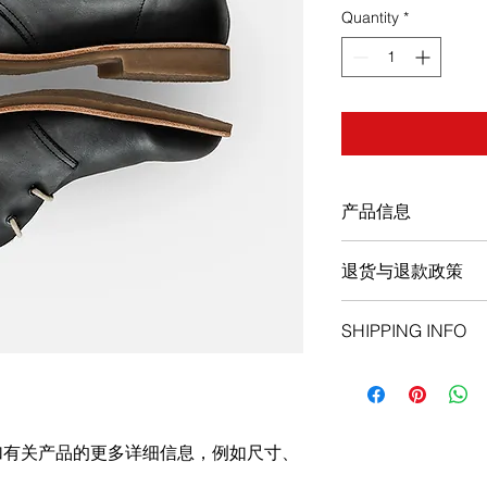
Quantity
*
产品信息
此处是产品详情。此
退货与退款政策
如尺寸、材料、保养
产品的独特之处，以
此处是退货与退款政
希望能在购买之前清
SHIPPING INFO
满意的产品。退款或
信息，让买家有信心
建立起信任关系，使
I'm a shipping policy
information about y
and cost. Providing 
your shipping policy 
加有关产品的更多详细信息，例如尺寸、
reassure your custom
with confidence.