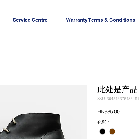
Service Centre
Warranty Terms & Conditions
此处是产品
SKU: 36421537613519
Price
HK$85.00
色彩
*